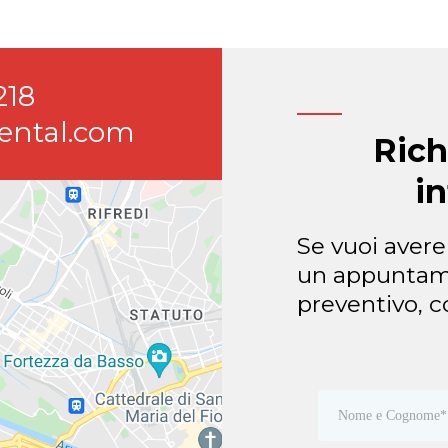
218
ental.com
Rich
i
Se vuoi avere
un appuntame
preventivo, c