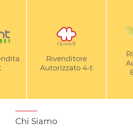
R
endita
Rivenditore
A
t
Autorizzato 4-t
Chi Siamo