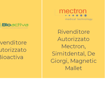
Rivenditore
Autorizzato
ivenditore
Mectron,
utorizzato
Simitdental, De
Bioactiva
Giorgi, Magnetic
Mallet