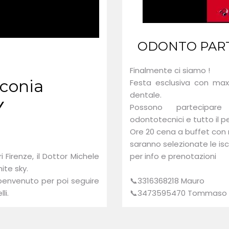
ODONTO PARTY
Finalmente ci siamo !
rconia
Festa esclusiva con max
dentale.
Y
Possono partecipare e
odontotecnici e tutto il pe
Ore 20 cena a buffet con mu
saranno selezionate le iscr
 Firenze, il Dottor Michele
per info e prenotazioni
hite sky.
i benvenuto per poi seguire
📞3316368218 Mauro
li.
📞3473595470 Tommaso