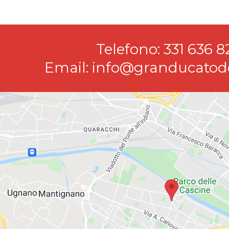
Telefono: 331 636 8
Email: info@granducatod